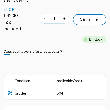
size : 0.094 inch
35 € HT
€42.00
-
+
Add to cart
Tax
included
En stock
Dans quel univers utiliser ce produit ?
Condition
malléable/recuit
Grades
304