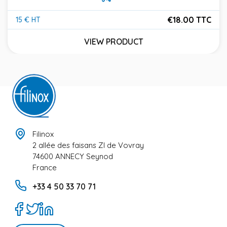
€18.00 TTC
15 € HT
Price
VIEW PRODUCT
Filinox
2 allée des faisans ZI de Vovray
74600 ANNECY Seynod
France
+33 4 50 33 70 71