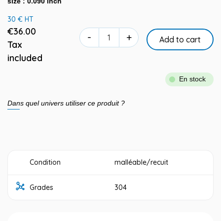
size : 0.090 inch
30 € HT
€36.00
-
+
Add to cart
Tax
included
En stock
Dans quel univers utiliser ce produit ?
Condition
malléable/recuit
Grades
304