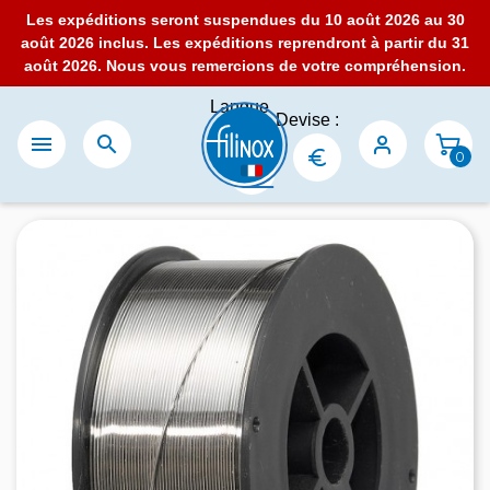
Les expéditions seront suspendues du 10 août 2026 au 30
août 2026 inclus. Les expéditions reprendront à partir du 31
août 2026. Nous vous remercions de votre compréhension.
Langue
Devise :
:


0