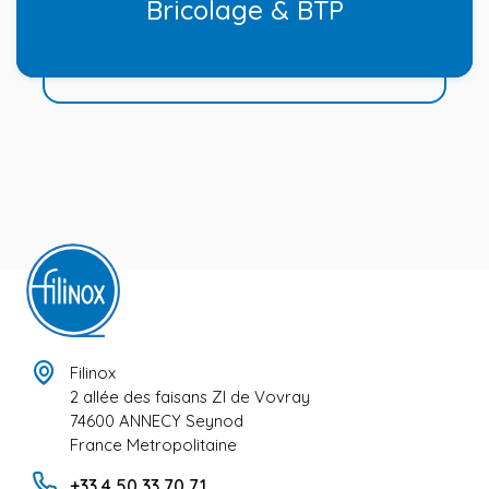
Bricolage & BTP
Filinox
2 allée des faisans ZI de Vovray
74600 ANNECY Seynod
France Metropolitaine
+33 4 50 33 70 71