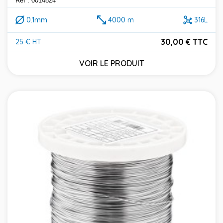
Réf : 0014824
0.1mm
4000 m
316L
30,00 € TTC
25 € HT
Prix
VOIR LE PRODUIT