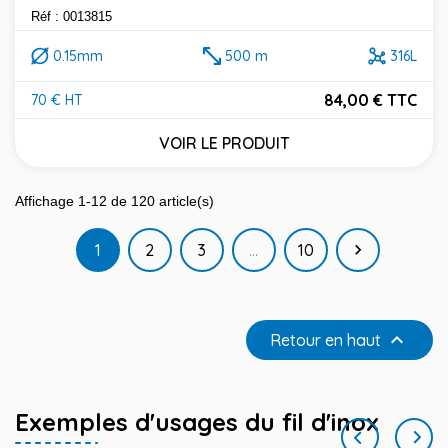
Réf : 0013815
0.15mm
500 m
316L
84,00 € TTC
70 € HT
Prix
VOIR LE PRODUIT
Affichage 1-12 de 120 article(s)
Suivant
1
2
3
…
10


Retour en haut
Exemples d'usages du fil d'inox