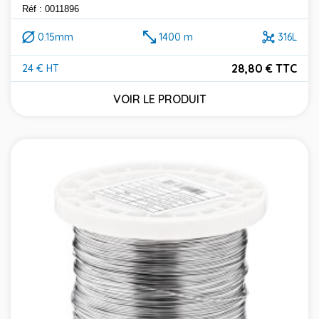
Réf : 0011896
0.15mm
1400 m
316L
28,80 € TTC
24 € HT
Prix
VOIR LE PRODUIT