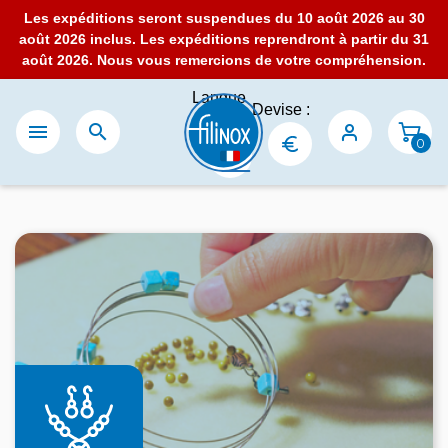
Les expéditions seront suspendues du 10 août 2026 au 30
août 2026 inclus. Les expéditions reprendront à partir du 31
août 2026. Nous vous remercions de votre compréhension.
Langue
Devise :
:


0