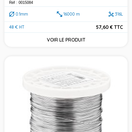
Réf : 0015084
0.1mm
16000 m
316L
57,60 € TTC
48 € HT
Prix
VOIR LE PRODUIT