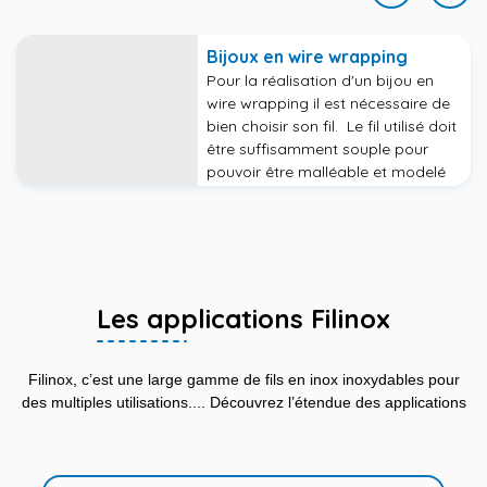
Bijoux en wire wrapping
Pour la réalisation d'un bijou en
wire wrapping il est nécessaire de
bien choisir son fil. Le fil utilisé doit
être suffisamment souple pour
pouvoir être malléable et modelé
selon vos envies, et à la fois assez
rigide pour se maintenir en forme.
Le fil d'acier inoxydable Filinox est
utilisé pour sa rigidité. Celle-ci
permet notamment de faire des
créations lourdes ou d'assembler
Les applications Filinox
plusieurs pièces entres elles.
Filinox, c’est une large gamme de fils en inox inoxydables pour
des multiples utilisations.... Découvrez l’étendue des applications