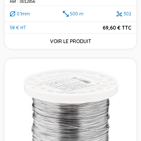
Réf : 0012856
0.1mm
500 m
302
69,60 € TTC
58 € HT
Prix
VOIR LE PRODUIT