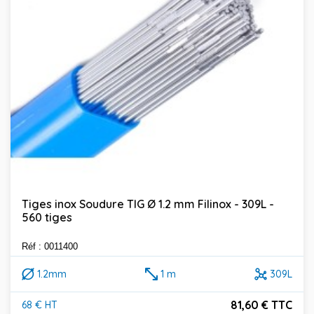
Tiges inox Soudure TIG Ø 1.2 mm Filinox - 309L -
560 tiges
Réf : 0011400
1.2mm
1 m
309L
81,60 € TTC
68 € HT
Prix