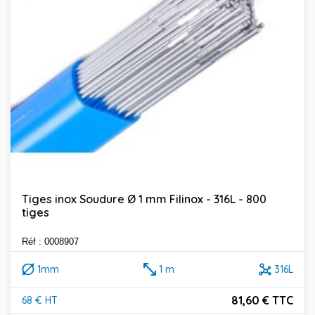
Tiges inox Soudure Ø 1 mm Filinox - 316L - 800
tiges
Réf : 0008907
1mm
1 m
316L
81,60 € TTC
68 € HT
Prix