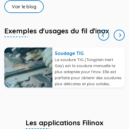
Voir le blog
Exemples d'usages du fil d'inox
Soudage TIG
La soudure TIG (Tungsten Inert
Gas) est la soudure manuelle la
plus adaptée pour l'inox. Elle est
parfaite pour obtenir des soudures
plus délicates et plus solides,
puisque la torche est assez
compacte pour souder dans des
endroits et angles difficilement
accessibles
Les applications Filinox