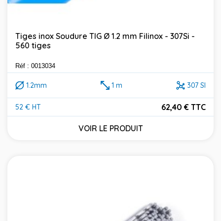
Tiges inox Soudure TIG Ø 1.2 mm Filinox - 307Si -
560 tiges
Réf : 0013034
1.2mm
1 m
307 SI
62,40 € TTC
52 € HT
Prix
VOIR LE PRODUIT