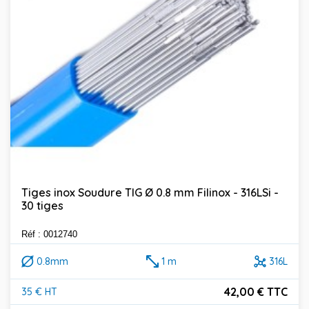
Tiges inox Soudure TIG Ø 0.8 mm Filinox - 316LSi -
30 tiges
Réf : 0012740
0.8mm
1 m
316L
42,00 € TTC
35 € HT
Prix