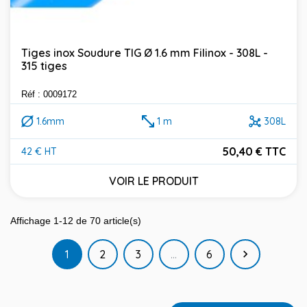
Tiges inox Soudure TIG Ø 1.6 mm Filinox - 308L -
315 tiges
Réf : 0009172
1.6mm
1 m
308L
50,40 € TTC
42 € HT
Prix
VOIR LE PRODUIT
Affichage 1-12 de 70 article(s)
Suivant
1
2
3
…
6
