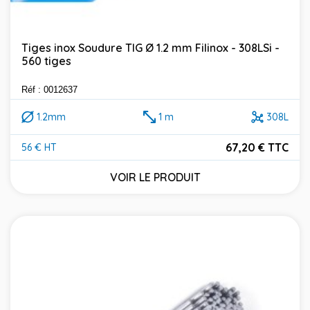
Tiges inox Soudure TIG Ø 1.2 mm Filinox - 308LSi -
560 tiges
Réf : 0012637
1.2mm
1 m
308L
67,20 € TTC
56 € HT
Prix
VOIR LE PRODUIT