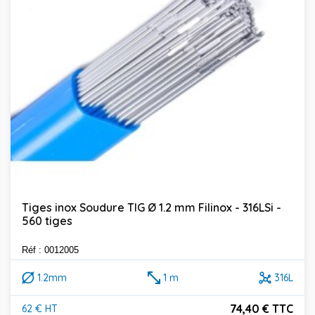
Tiges inox Soudure TIG Ø 1.2 mm Filinox - 316LSi -
560 tiges
Réf : 0012005
1.2mm
1 m
316L
74,40 € TTC
62 € HT