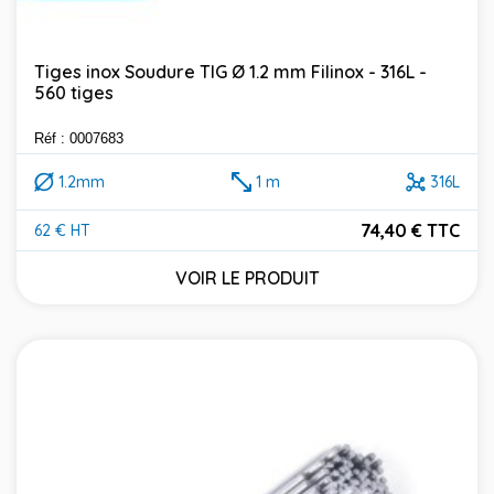
Tiges inox Soudure TIG Ø 1.2 mm Filinox - 316L -
560 tiges
Réf : 0007683
1.2mm
1 m
316L
74,40 € TTC
62 € HT
Prix
VOIR LE PRODUIT