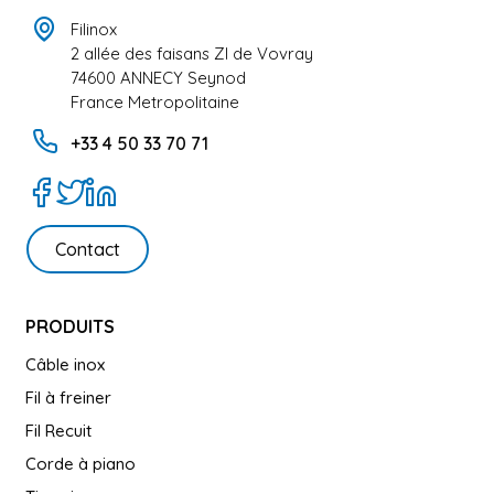
Filinox
2 allée des faisans ZI de Vovray
74600 ANNECY Seynod
France Metropolitaine
+33 4 50 33 70 71
Contact
PRODUITS
Câble inox
Fil à freiner
Fil Recuit
Corde à piano