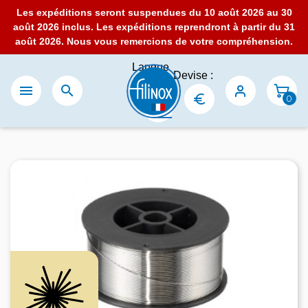
Les expéditions seront suspendues du 10 août 2026 au 30
août 2026 inclus. Les expéditions reprendront à partir du 31
août 2026. Nous vous remercions de votre compréhension.
Langue
Devise :
:


0