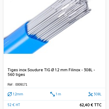
Tiges inox Soudure TIG Ø 1.2 mm Filinox - 308L -
560 tiges
Réf : 0009171
1.2mm
1 m
308L
62,40 € TTC
52 € HT
Prix