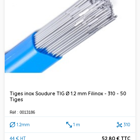
Tiges inox Soudure TIG Ø 1.2 mm Filinox - 310 - 50
Tiges
Réf : 0013186
1.2mm
1 m
310
52,80 € TTC
44 € HT