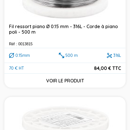
Fil ressort piano Ø 0.15 mm - 316L - Corde à piano
poli - 500 m
Réf : 0013815
0.15mm
500 m
316L
84,00 € TTC
70 € HT
Prix
VOIR LE PRODUIT