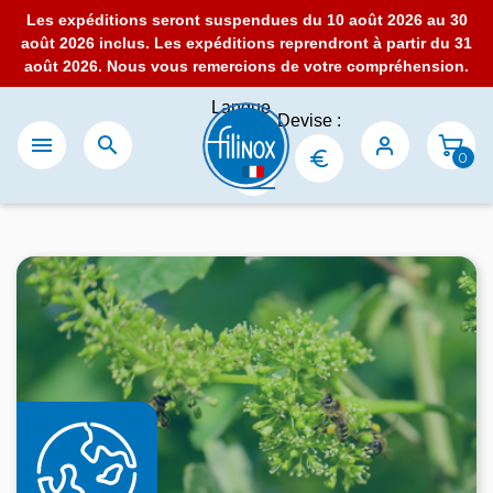
Les expéditions seront suspendues du 10 août 2026 au 30
août 2026 inclus. Les expéditions reprendront à partir du 31
août 2026. Nous vous remercions de votre compréhension.
Langue
Devise :
:


0