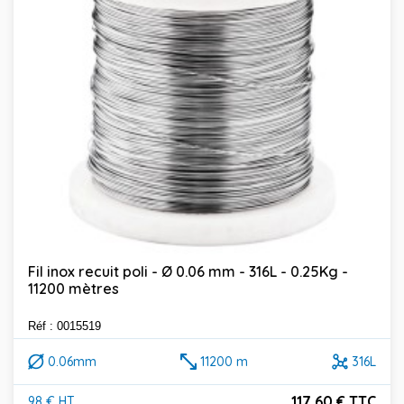
Fil inox recuit poli - Ø 0.06 mm - 316L - 0.25Kg -
11200 mètres
Réf : 0015519
0.06mm
11200 m
316L
117,60 € TTC
98 € HT