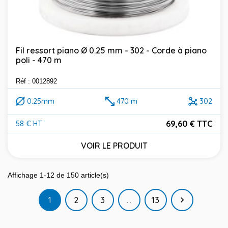
Fil ressort piano Ø 0.25 mm - 302 - Corde à piano
poli - 470 m
Réf : 0012892
0.25mm
470 m
302
69,60 € TTC
58 € HT
Prix
VOIR LE PRODUIT
Affichage 1-12 de 150 article(s)
Suivant
1
2
3
…
13
