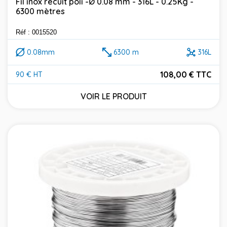
Fil inox recuit poli -Ø 0.08 mm - 316L - 0.25Kg -
6300 mètres
Réf : 0015520
0.08mm
6300 m
316L
108,00 € TTC
90 € HT
Prix
VOIR LE PRODUIT