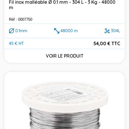
Fil inox malléable Ø 0.1 mm - 304 L - 3 Kg - 48000
m
Réf : 0007750
0.1mm
48000 m
304L
54,00 € TTC
45 € HT
Prix
VOIR LE PRODUIT