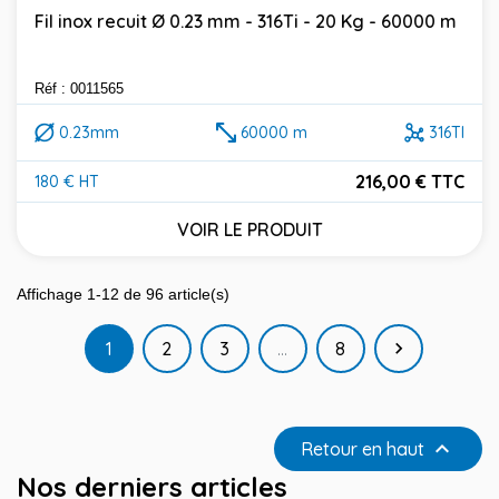
Fil inox recuit Ø 0.23 mm - 316Ti - 20 Kg - 60000 m
Réf : 0011565
0.23mm
60000 m
316TI
216,00 € TTC
180 € HT
Prix
VOIR LE PRODUIT
Affichage 1-12 de 96 article(s)
Suivant
1
2
3
…
8


Retour en haut
Nos derniers articles