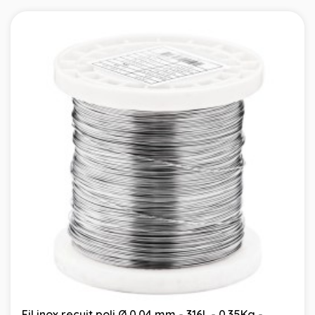
Fil inox recuit poli Ø 0.04 mm - 316L - 0.35Kg -