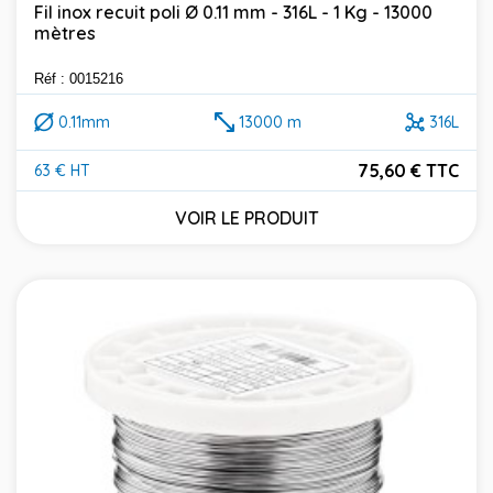
Fil inox recuit poli Ø 0.11 mm - 316L - 1 Kg - 13000
mètres
Réf : 0015216
0.11mm
13000 m
316L
75,60 € TTC
63 € HT
Prix
VOIR LE PRODUIT