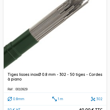
Tiges lisses inoxØ 0.8 mm - 302 - 50 tiges - Cordes
à piano
Réf : 0010929
0.8mm
1 m
302
60,00 € TTC
50 € HT