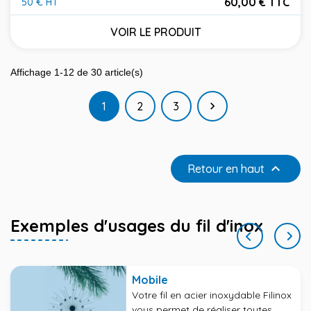
60,00 € TTC
50 € HT
Prix
VOIR LE PRODUIT
Affichage 1-12 de 30 article(s)
Suivant
1
2
3


Retour en haut
Exemples d'usages du fil d'inox
Mobile
Votre fil en acier inoxydable Filinox
vous permet de réaliser toutes