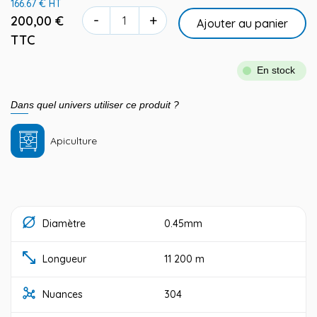
166.67 € HT
-
+
200,00 €
Ajouter au panier
TTC
En stock
Dans quel univers utiliser ce produit ?
Apiculture
Diamètre
0.45mm
Longueur
11 200 m
Nuances
304