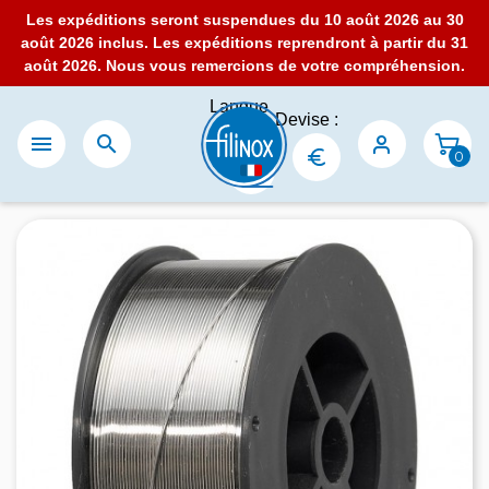
Les expéditions seront suspendues du 10 août 2026 au 30
août 2026 inclus. Les expéditions reprendront à partir du 31
août 2026. Nous vous remercions de votre compréhension.
Langue
Devise :
:


0