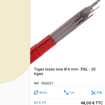
Tiges lisses inox Ø 4 mm- 316L - 20
tiges
Réf : 0016217
4mm
1 m
316L
48,00 € TTC
40 € HT