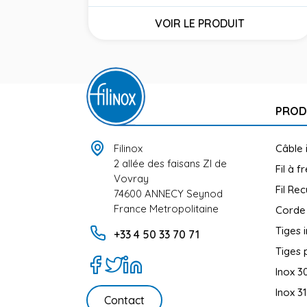
Prix
VOIR LE PRODUIT
PROD
Filinox
Câble 
2 allée des faisans ZI de
Fil à f
Vovray
Fil Rec
74600 ANNECY Seynod
France Metropolitaine
Corde
Tiges 
+33 4 50 33 70 71
Tiges 
Inox 3
Inox 3
Contact