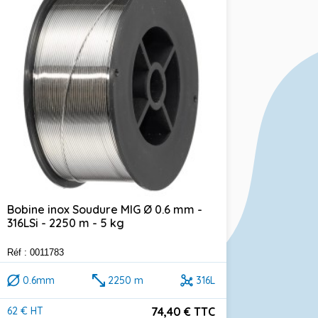
Bobine inox Soudure MIG Ø 0.6 mm -
316LSi - 2250 m - 5 kg
Réf : 0011783
0.6mm
2250 m
316L
74,40 € TTC
62 € HT