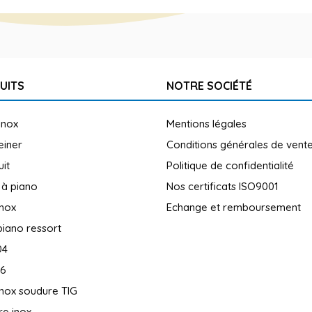
UITS
NOTRE SOCIÉTÉ
inox
Mentions légales
reiner
Conditions générales de vent
uit
Politique de confidentialité
 à piano
Nos certificats ISO9001
inox
Echange et remboursement
piano ressort
04
16
inox soudure TIG
e inox