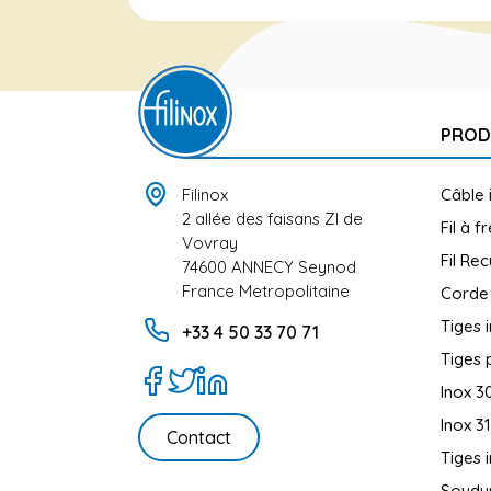
PROD
Filinox
Câble 
2 allée des faisans ZI de
Fil à f
Vovray
Fil Rec
74600 ANNECY Seynod
France Metropolitaine
Corde
Tiges 
+33 4 50 33 70 71
Tiges 
Inox 3
Inox 3
Contact
Tiges 
Soudur