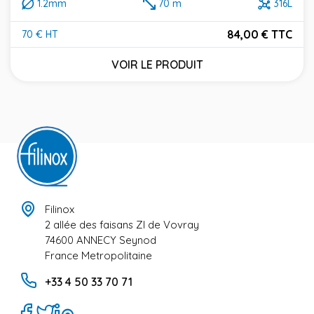
1.2mm
70 m
316L
84,00 € TTC
70 € HT
Prix
VOIR LE PRODUIT
Filinox
2 allée des faisans ZI de Vovray
74600 ANNECY Seynod
France Metropolitaine
+33 4 50 33 70 71