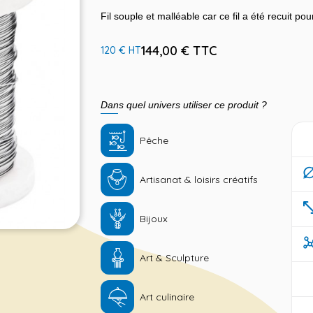
Fil souple et malléable car ce fil a été recuit po
144,00 € TTC
120 € HT
Dans quel univers utiliser ce produit ?
Pêche
Artisanat & loisirs créatifs
Bijoux
Art & Sculpture
Art culinaire