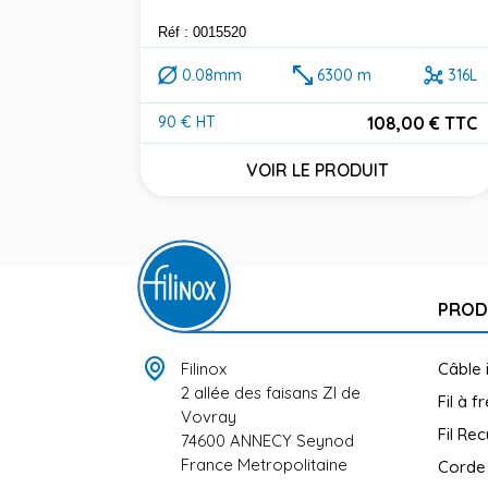
Réf : 0015520
0.08mm
6300 m
316L
108,00 € TTC
90 € HT
Prix
VOIR LE PRODUIT
PROD
Filinox
Câble 
2 allée des faisans ZI de
Fil à f
Vovray
Fil Rec
74600 ANNECY Seynod
France Metropolitaine
Corde