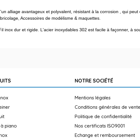
n alliage avantageux et polyvalent, résistant à la corrosion , qui peut ê
t bricolage, Accessoires de modélisme & maquettes.
 inox dur et rigide. L'acier inoxydables 302 est facile à façonner, à s
UITS
NOTRE SOCIÉTÉ
inox
Mentions légales
reiner
Conditions générales de vent
uit
Politique de confidentialité
 à piano
Nos certificats ISO9001
inox
Echange et remboursement