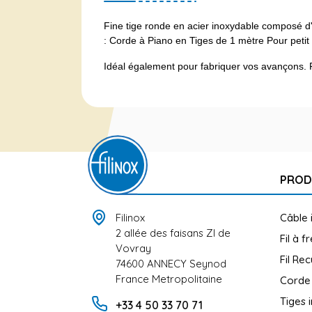
Fine tige ronde en acier inoxydable composé d''u
: Corde à Piano en Tiges de 1 mètre Pour peti
Idéal également pour fabriquer vos avançons. Fil
PROD
Filinox
Câble 
2 allée des faisans ZI de
Fil à f
Vovray
Fil Rec
74600 ANNECY Seynod
France Metropolitaine
Corde
Tiges 
+33 4 50 33 70 71