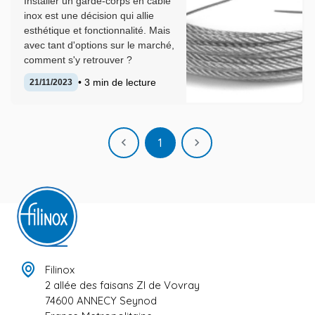
Installer un garde-corps en câble
inox est une décision qui allie
esthétique et fonctionnalité. Mais
avec tant d'options sur le marché,
comment s'y retrouver ?
• 3 min de lecture
21/11/2023
Précédent
Suivant

1

Filinox
2 allée des faisans ZI de Vovray
74600 ANNECY Seynod