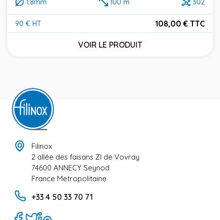
1.8mm
100 m
302
108,00 € TTC
90 € HT
Prix
VOIR LE PRODUIT
Filinox
2 allée des faisans ZI de Vovray
74600 ANNECY Seynod
France Metropolitaine
+33 4 50 33 70 71