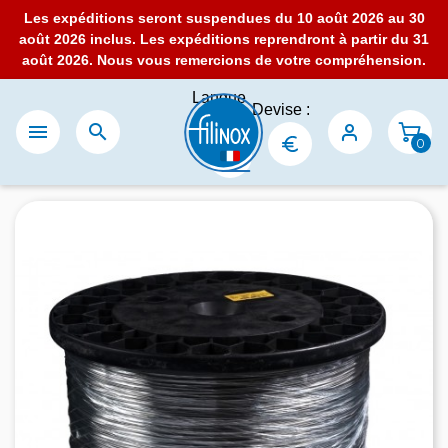
Les expéditions seront suspendues du 10 août 2026 au 30
août 2026 inclus. Les expéditions reprendront à partir du 31
août 2026. Nous vous remercions de votre compréhension.
Langue
Devise :
:


0