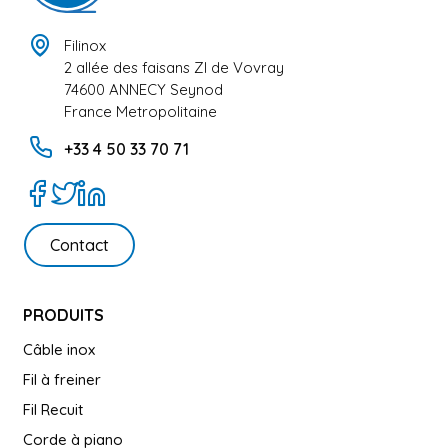
Filinox
2 allée des faisans ZI de Vovray
74600 ANNECY Seynod
France Metropolitaine
+33 4 50 33 70 71
Contact
PRODUITS
Câble inox
Fil à freiner
Fil Recuit
Corde à piano