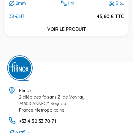
2mm
1 m
316L
45,60 € TTC
38 € HT
Prix
VOIR LE PRODUIT
Filinox
2 allée des faisans ZI de Vovray
74600 ANNECY Seynod
France Metropolitaine
+33 4 50 33 70 71