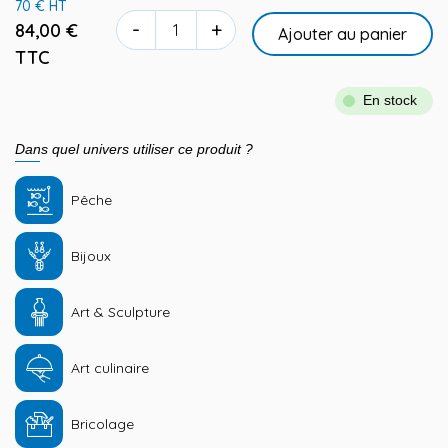
70 € HT
-
+
84,00 €
Ajouter au panier
TTC
En stock
Dans quel univers utiliser ce produit ?
Pêche
Bijoux
Art & Sculpture
Art culinaire
Bricolage