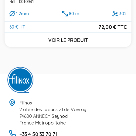
Réf : 0010941
1.2mm
80 m
302
72,00 € TTC
60 € HT
Prix
VOIR LE PRODUIT
Filinox
2 allée des faisans ZI de Vovray
74600 ANNECY Seynod
France Metropolitaine
+33 4 50 33 70 71