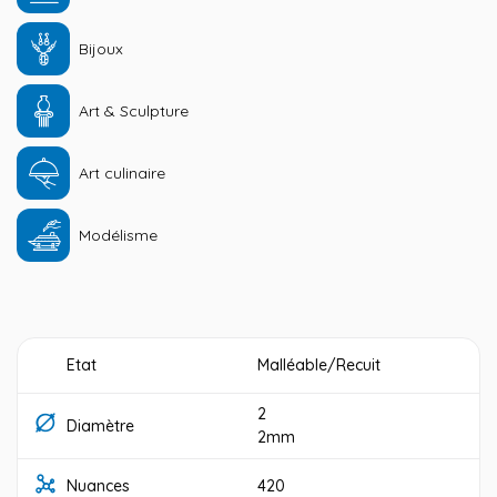
Bijoux
Art & Sculpture
Art culinaire
Modélisme
Etat
Malléable/Recuit
2
Diamètre
2mm
Nuances
420