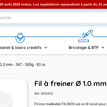
0 août 2026 inclus. Les expéditions reprendront à partir du 31 
isanat & loisirs créatifs
Bricolage & BTP
Ø 1.0 mm - 347 - 500g - 81 m
Fil à freiner Ø 1.0 mm
Réf : 0015423
Fil inox malléable FILINOX est un fil recuit pou