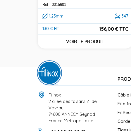
Réf : 0015601
1.25mm
347
156,00 € TTC
130 € HT
Prix
VOIR LE PRODUIT
PROD
Filinox
Câble 
2 allée des faisans ZI de
Fil à f
Vovray
Fil Rec
74600 ANNECY Seynod
France Metropolitaine
Corde
Tiges 