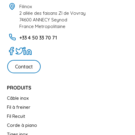
Filinox
2 allée des faisans ZI de Vovray
74600 ANNECY Seynod
France Metropolitaine
+33 4 50 33 70 71
Contact
PRODUITS
Câble inox
Fil à freiner
Fil Recuit
Corde à piano
Tiges inox