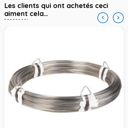
Les clients qui ont achetés ceci
aiment cela...

