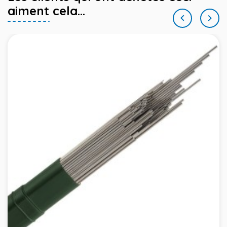
aiment cela...

