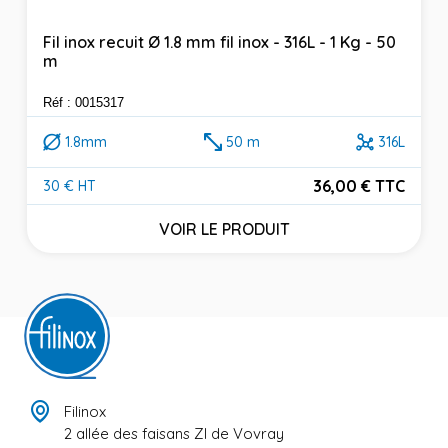
Fil inox recuit Ø 1.8 mm fil inox - 316L - 1 Kg - 50
m
Réf : 0015317
1.8mm
50 m
316L
36,00 € TTC
30 € HT
Prix
VOIR LE PRODUIT
Filinox
2 allée des faisans ZI de Vovray