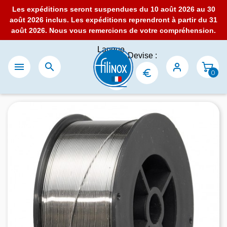
Les expéditions seront suspendues du 10 août 2026 au 30
août 2026 inclus. Les expéditions reprendront à partir du 31
août 2026. Nous vous remercions de votre compréhension.
Langue
Devise :
:


0