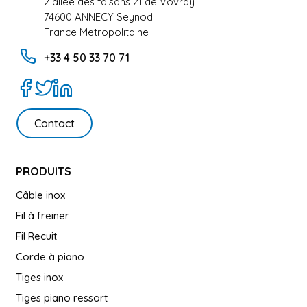
2 allée des faisans ZI de Vovray
74600 ANNECY Seynod
France Metropolitaine
+33 4 50 33 70 71
Contact
PRODUITS
Câble inox
Fil à freiner
Fil Recuit
Corde à piano
Tiges inox
Tiges piano ressort