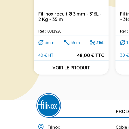
Fil inox recuit Ø 3 mm - 316L -
Fil 
2 Kg - 35 m
- 31
 4 mm-
Réf : 0011920
Réf 
3mm
35 m
316L
1
316L
48,00 € TTC
40 € HT
30 €
Prix
Prix
8,00 € TTC
VOIR LE PRODUIT
DUIT
PROD
Filinox
Câble 