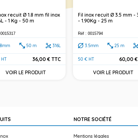
inox recuit Ø 1.8 mm fil inox
Fil inox recuit Ø 3.5 mm - 
6L - 1 Kg - 50 m
- 1.90Kg - 25 m
: 0015317
Réf : 0015794
.8mm
50 m
316L
3.5mm
25 m
36,00 € TTC
60,00 €
 HT
50 € HT
Prix
VOIR LE PRODUIT
VOIR LE PRODUIT
UITS
NOTRE SOCIÉTÉ
inox
Mentions légales