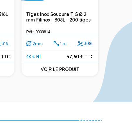
316L
Tiges inox Soudure TIG Ø 2
Tiges ino
mm Filinox - 308L - 200 tiges
mm Filinox
5kg
Réf : 0009814
Réf : 000768
316L
2mm
1 m
308L
2mm
 TTC
57,60 € TTC
48 € HT
52 € HT
Prix
Prix
VOIR LE PRODUIT
VOI