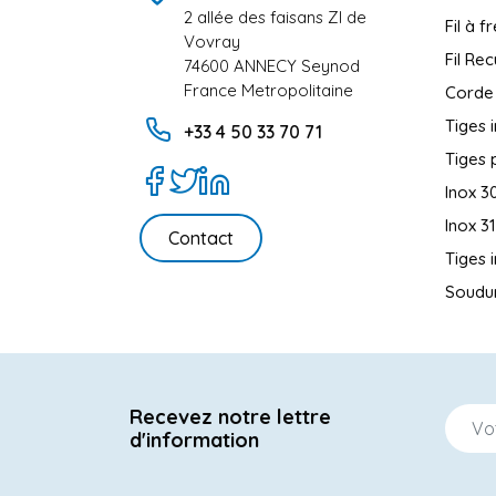
2 allée des faisans ZI de
Fil à f
Vovray
Fil Rec
74600 ANNECY Seynod
France Metropolitaine
Corde
Tiges 
+33 4 50 33 70 71
Tiges 
Inox 3
Inox 3
Contact
Tiges 
Soudur
Recevez notre lettre
d'information