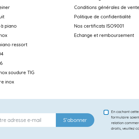
reiner
Conditions générales de vent
uit
Politique de confidentialité
 à piano
Nos certificats ISO9001
inox
Echange et remboursement
piano ressort
04
16
inox soudure TIG
e inox
En cochant cette
formulaire soien
S’abonner
relation commerc
droits, veuillez 