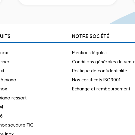
UITS
NOTRE SOCIÉTÉ
inox
Mentions légales
reiner
Conditions générales de vent
uit
Politique de confidentialité
 à piano
Nos certificats ISO9001
inox
Echange et remboursement
piano ressort
04
16
inox soudure TIG
e inox