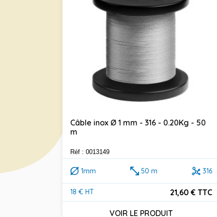
Câble inox Ø 1 mm - 316 - 0.20Kg - 50
m
Réf : 0013149
1mm
50 m
316
21,60 € TTC
18 € HT
Prix
VOIR LE PRODUIT