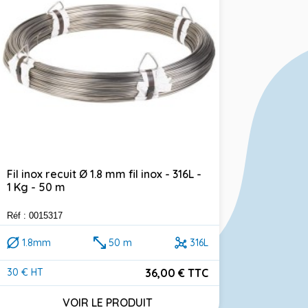
Fil inox recuit Ø 1.8 mm fil inox - 316L -
1 Kg - 50 m
Réf : 0015317
1.8mm
50 m
316L
36,00 € TTC
30 € HT
Prix
VOIR LE PRODUIT