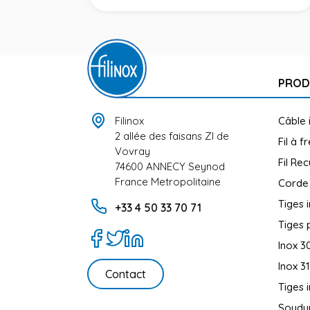
PROD
Filinox
Câble 
2 allée des faisans ZI de
Fil à f
Vovray
Fil Rec
74600 ANNECY Seynod
France Metropolitaine
Corde
Tiges 
+33 4 50 33 70 71
Tiges 
Inox 3
Inox 3
Contact
Tiges 
Soudur