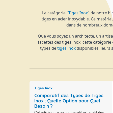
La catégorie "
Tiges Inox
" de notre bl
tiges en acier inoxydable. Ce matériau
dans de nombreux domaine
Que vous soyez un architecte, un arti
facettes des tiges inox, cette catégori
types de
tiges inox
disponibles, leurs s
Tiges Inox
Comparatif des Types de Tiges
Inox : Quelle Option pour Quel
Besoin ?
Cet article offre un comparatif exhaustif des