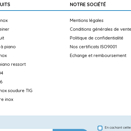
UITS
NOTRE SOCIÉTÉ
inox
Mentions légales
reiner
Conditions générales de vent
uit
Politique de confidentialité
 à piano
Nos certificats ISO9001
inox
Echange et remboursement
piano ressort
04
16
inox soudure TIG
e inox
En cochant cette