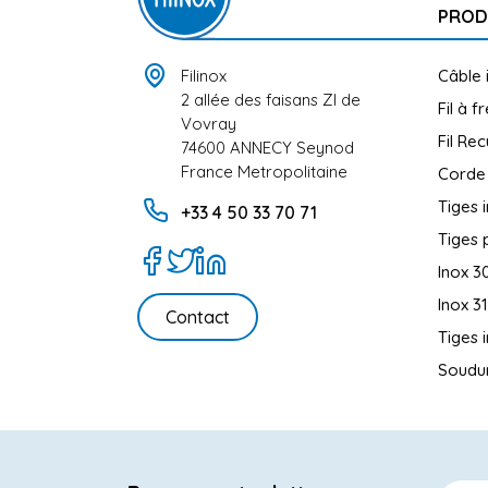
PROD
Filinox
Câble 
2 allée des faisans ZI de
Fil à f
Vovray
Fil Rec
74600 ANNECY Seynod
France Metropolitaine
Corde
Tiges 
+33 4 50 33 70 71
Tiges 
Inox 3
Inox 3
Contact
Tiges 
Soudur