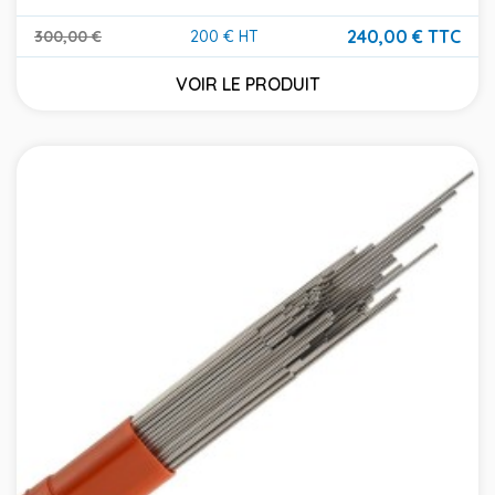
240,00 € TTC
300,00 €
200 € HT
Prix de base
Prix
VOIR LE PRODUIT