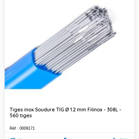
Tiges inox Soudure TIG Ø 1.2 mm Filinox - 308L -
560 tiges
Réf : 0009171