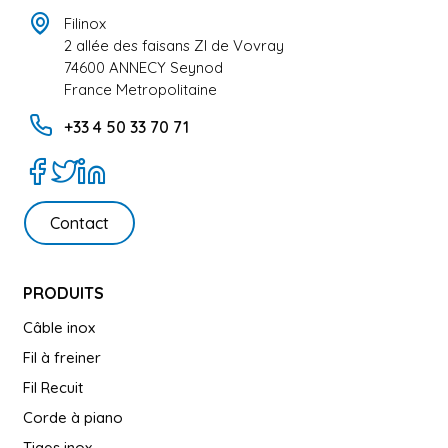
Filinox
2 allée des faisans ZI de Vovray
74600 ANNECY Seynod
France Metropolitaine
+33 4 50 33 70 71
Contact
PRODUITS
Câble inox
Fil à freiner
Fil Recuit
Corde à piano
Tiges inox