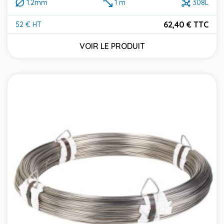
1.2mm
1 m
308L
62,40 € TTC
52 € HT
Prix
VOIR LE PRODUIT