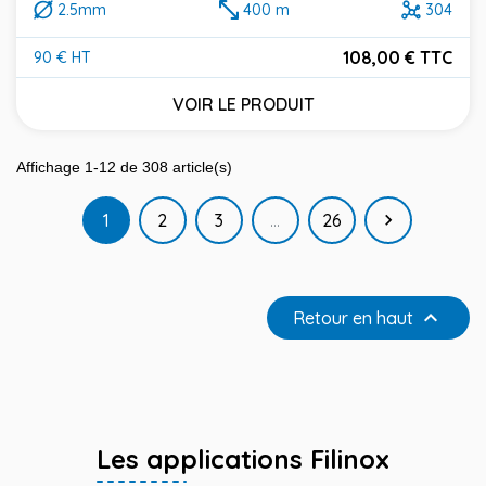
2.5mm
400 m
304
108,00 € TTC
90 € HT
Prix
VOIR LE PRODUIT
Affichage 1-12 de 308 article(s)
Suivant
1
2
3
…
26


Retour en haut
Les applications Filinox