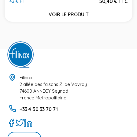
50,40 € TTC
42 € HT
Prix
VOIR LE PRODUIT
Filinox
2 allée des faisans ZI de Vovray
74600 ANNECY Seynod
France Metropolitaine
+33 4 50 33 70 71