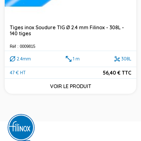
Tiges inox Soudure TIG Ø 2.4 mm Filinox - 308L -
140 tiges
Réf : 0009815
2.4mm
1 m
308L
56,40 € TTC
47 € HT
Prix
VOIR LE PRODUIT