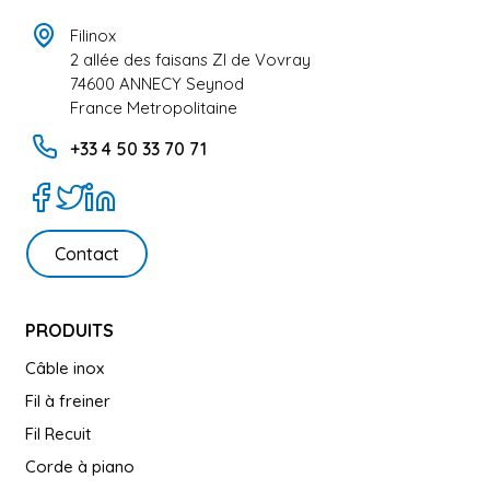
Filinox
2 allée des faisans ZI de Vovray
74600 ANNECY Seynod
France Metropolitaine
+33 4 50 33 70 71
Contact
PRODUITS
Câble inox
Fil à freiner
Fil Recuit
Corde à piano