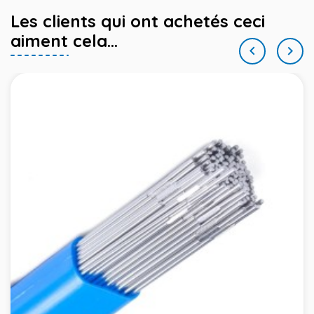
Les clients qui ont achetés ceci
aiment cela...

