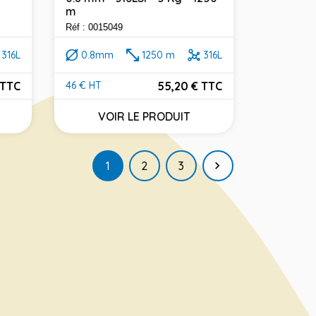
m
Réf : 0015049
316L
0.8mm
1250 m
316L
 TTC
55,20 € TTC
46 € HT
Prix
VOIR LE PRODUIT
Suivant
1
2
3
