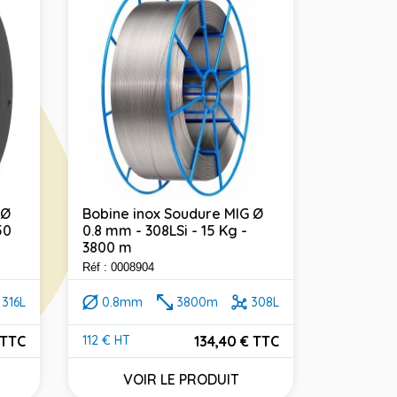
 Ø
Bobine inox Soudure MIG Ø
50
0.8 mm - 308LSi - 15 Kg -
3800 m
Réf : 0008904
316L
0.8mm
3800m
308L
 TTC
134,40 € TTC
112 € HT
Prix
VOIR LE PRODUIT