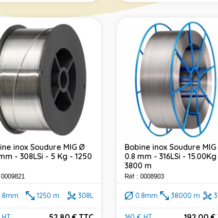
ine inox Soudure MIG Ø
Bobine inox Soudure MIG
 mm - 308LSi - 5 Kg - 1250
0.8 mm - 316LSi - 15.00Kg
3800 m
: 0009821
Réf : 0008903
0.8mm
1250 m
308L
0.8mm
38000 m
3
52,80 € TTC
192,00 €
 HT
160 € HT