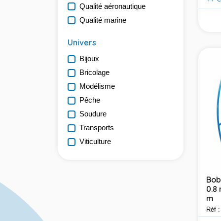
Prix
Qualité aéronautique
Qualité marine
Univers
Bijoux
Bricolage
Modélisme
Pêche
Soudure
Transports
Viticulture
Bob
0.8
m
Réf 