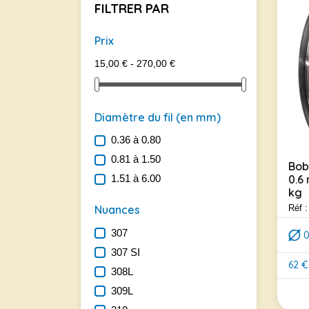
FILTRER PAR
Prix
15,00 € - 270,00 €
Diamètre du fil (en mm)
0.36 à 0.80
0.81 à 1.50
Bob
0.6
1.51 à 6.00
kg
Réf 
Nuances
307
307 SI
62 €
308L
Prix
309L