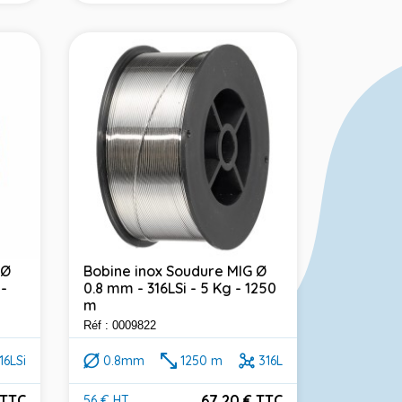
 Ø
Bobine inox Soudure MIG Ø
 -
0.8 mm - 316LSi - 5 Kg - 1250
m
Réf : 0009822
16LSi
0.8mm
1250 m
316L
 TTC
67,20 € TTC
56 € HT