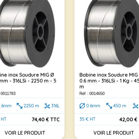
ine inox Soudure MIG Ø
Bobine inox Soudure MIG
 mm - 316LSi - 2250 m - 5
0.6 mm - 316LSi - 1 Kg - 4
m
: 0011783
Réf : 0014650
0.6mm
2250 m
316L
0.6mm
450 m
74,40 € TTC
42,00 €
 HT
35 € HT
Prix
VOIR LE PRODUIT
VOIR LE PRODUIT