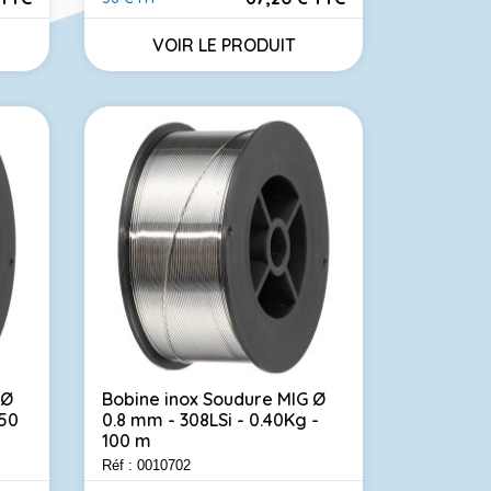
Prix
VOIR LE PRODUIT
 Ø
Bobine inox Soudure MIG Ø
250
0.8 mm - 308LSi - 0.40Kg -
100 m
Réf : 0010702