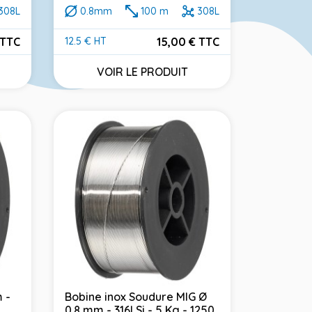
308L
0.8mm
100 m
308L
 TTC
15,00 € TTC
12.5 € HT
Prix
VOIR LE PRODUIT
 -
Bobine inox Soudure MIG Ø
0.8 mm - 316LSi - 5 Kg - 1250