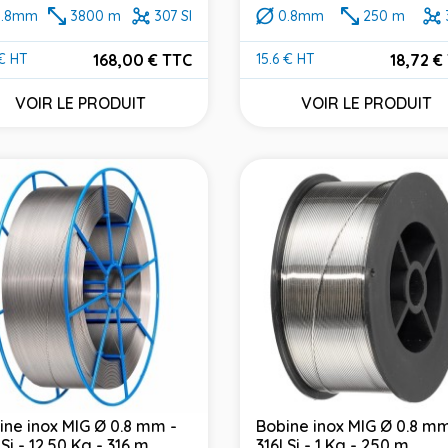
0.8mm
3800 m
307 SI
0.8mm
250 m
168,00 € TTC
18,72 €
€ HT
15.6 € HT
Prix
VOIR LE PRODUIT
VOIR LE PRODUIT
ine inox MIG Ø 0.8 mm -
Bobine inox MIG Ø 0.8 mm
Si - 12.50 Kg - 316 m
316LSi - 1 Kg - 250 m