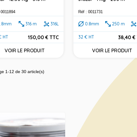
: 0011894
Réf : 0011731
0.8mm
316 m
316L
0.8mm
250 m
150,00 € TTC
38,40 €
€ HT
32 € HT
Prix
VOIR LE PRODUIT
VOIR LE PRODUIT
ge 1-12 de 30 article(s)