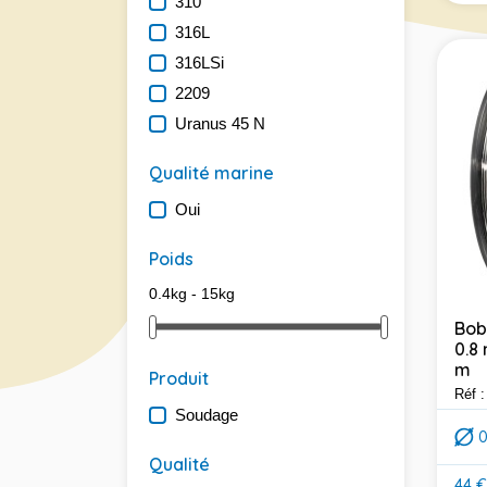
310
316L
316LSi
2209
Uranus 45 N
Qualité marine
Oui
Poids
0.4kg - 15kg
Bob
0.8
m
Produit
Réf 
Soudage
Qualité
44 €