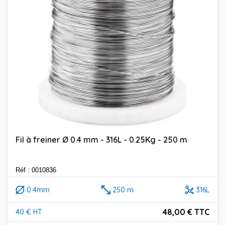
Fil à freiner Ø 0.4 mm - 316L - 0.25Kg - 250 m
Réf : 0010836
0.4mm
250 m
316L
48,00 € TTC
40 € HT
Prix