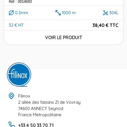
Réf : 0014693
0.2mm
1000 m
304L
38,40 € TTC
32 € HT
Prix
VOIR LE PRODUIT
Filinox
2 allée des faisans ZI de Vovray
74600 ANNECY Seynod
France Metropolitaine
+33 4 50 33 70 71