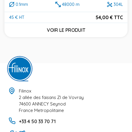
0.1mm
48000 m
304L
54,00 € TTC
45 € HT
Prix
VOIR LE PRODUIT
Filinox
2 allée des faisans ZI de Vovray
74600 ANNECY Seynod
France Metropolitaine
+33 4 50 33 70 71