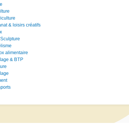
e
ulture
iculture
anat & loisirs créatifs
x
 Sculpture
lisme
nox alimentaire
olage & BTP
ure
lage
ment
ports