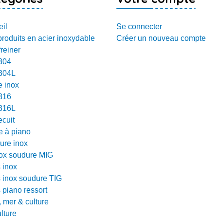
il
Se connecter
roduits en acier inoxydable
Créer un nouveau compte
freiner
 304
 304L
e inox
 316
 316L
ecuit
e à piano
ure inox
nox soudure MIG
 inox
 inox soudure TIG
 piano ressort
, mer & culture
lture