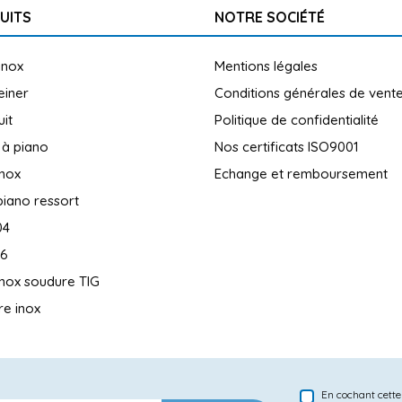
UITS
NOTRE SOCIÉTÉ
inox
Mentions légales
reiner
Conditions générales de vent
uit
Politique de confidentialité
 à piano
Nos certificats ISO9001
inox
Echange et remboursement
piano ressort
04
16
inox soudure TIG
e inox
En cochant cette