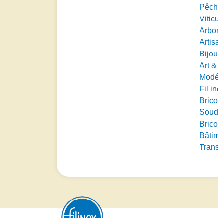
Pêch
Vitic
Arbor
Artis
Bijou
Art &
Modé
Fil i
Bric
Soud
Brico
Bâti
Trans