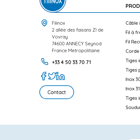
PROD
Filinox
Câble 
2 allée des faisans ZI de
Fil à f
Vovray
Fil Rec
74600 ANNECY Seynod
France Metropolitaine
Corde
Tiges 
+33 4 50 33 70 71
Tiges 
Inox 3
Inox 3
Contact
Tiges 
Soudur