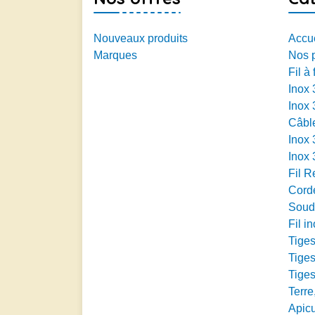
Nouveaux produits
Accue
Marques
Nos p
Fil à 
Inox
Inox
Câbl
Inox
Inox
Fil R
Cord
Soud
Fil i
Tiges
Tiges
Tiges
Terre
Apicu