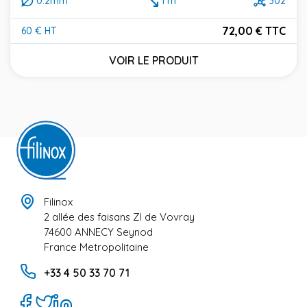
0.2mm
1 m
302
72,00 € TTC
60 € HT
Prix
VOIR LE PRODUIT
Filinox
2 allée des faisans ZI de Vovray
74600 ANNECY Seynod
France Metropolitaine
+33 4 50 33 70 71