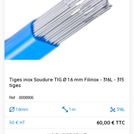
Tiges inox Soudure TIG Ø 1.6 mm Filinox - 316L - 315
tiges
Réf : 0008906
1.6mm
1 m
316L
60,00 € TTC
50 € HT
Prix