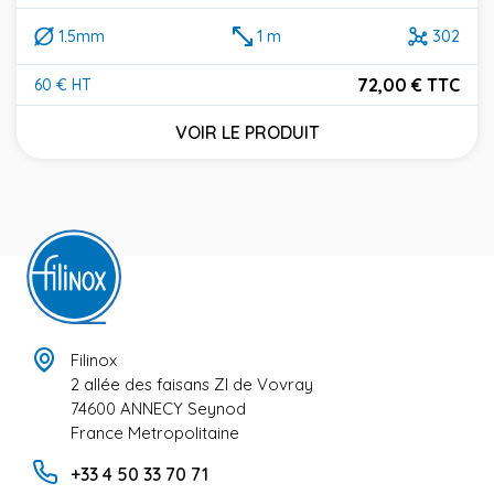
1.5mm
1 m
302
72,00 € TTC
60 € HT
Prix
VOIR LE PRODUIT
Filinox
2 allée des faisans ZI de Vovray
74600 ANNECY Seynod
France Metropolitaine
+33 4 50 33 70 71