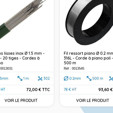
s lisses inox Ø 1.5 mm -
Fil ressort piano Ø 0.2 m
- 20 tiges - Cordes à
316L - Corde à piano poli 
no
500 m
: 0013031
Réf : 0013545
.5mm
1 m
302
0.2mm
500 m
72,00 € TTC
93,60 €
 HT
78 € HT
Prix
VOIR LE PRODUIT
VOIR LE PRODUIT