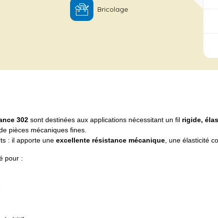
Bricolage
uance 302
sont destinées aux applications nécessitant un fil
rigide, él
u de pièces mécaniques fines.
ts : il apporte une
excellente résistance mécanique
, une élasticité 
é pour :
e