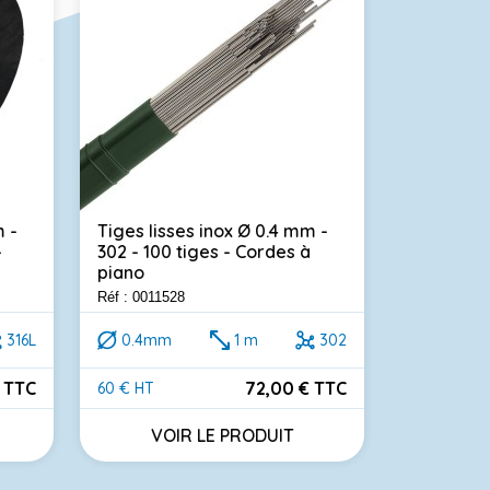
m -
Tiges lisses inox Ø 0.4 mm -
Fil resso
-
302 - 100 tiges - Cordes à
316L - Cor
piano
m
Réf : 0011528
Réf : 001382
316L
0.4mm
1 m
302
0.6mm
 TTC
72,00 € TTC
60 € HT
70 € HT
Prix
Prix
VOIR LE PRODUIT
VOI