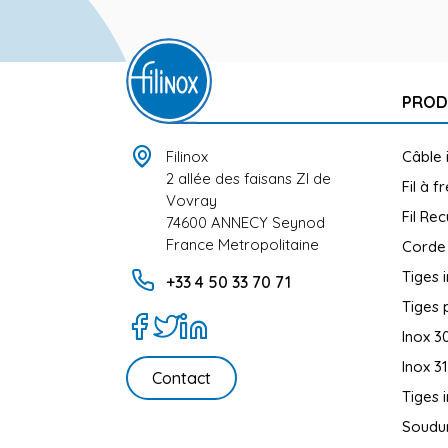
PROD
Filinox
Câble 
2 allée des faisans ZI de
Fil à f
Vovray
Fil Rec
74600 ANNECY Seynod
France Metropolitaine
Corde
Tiges 
+33 4 50 33 70 71
Tiges 
Inox 3
Inox 3
Contact
Tiges 
Soudur