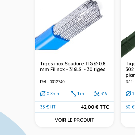
Tiges inox Soudure TIG Ø 0.8
Tige
mm Filinox - 316LSi - 30 tiges
302 
1.4 mm -
pia
des à
Réf : 0012740
Réf 
0.8mm
1 m
316L
1
302
42,00 € TTC
35 € HT
60 €
Prix
Prix
2,00 € TTC
VOIR LE PRODUIT
DUIT