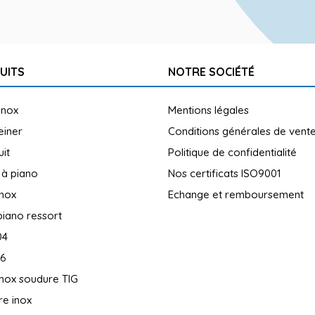
UITS
NOTRE SOCIÉTÉ
inox
Mentions légales
reiner
Conditions générales de vent
uit
Politique de confidentialité
 à piano
Nos certificats ISO9001
inox
Echange et remboursement
piano ressort
04
16
inox soudure TIG
e inox