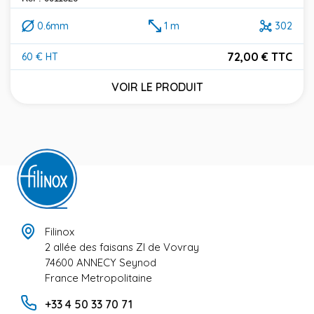
0.6mm
1 m
302
72,00 € TTC
60 € HT
Prix
VOIR LE PRODUIT
Filinox
2 allée des faisans ZI de Vovray
74600 ANNECY Seynod
France Metropolitaine
+33 4 50 33 70 71