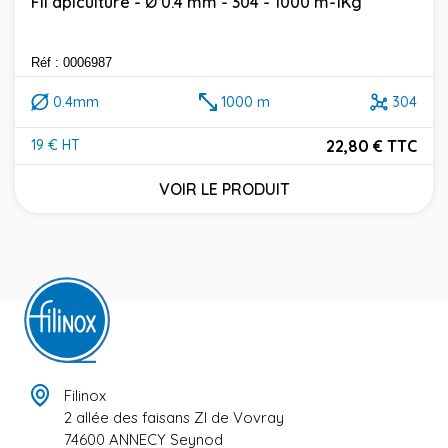
Fil apiculture - Ø 0.4 mm - 304 - 1000 m-1Kg
Réf : 0006987
0.4mm
1000 m
304
22,80 € TTC
19 € HT
Prix
VOIR LE PRODUIT
Filinox
2 allée des faisans ZI de Vovray
74600 ANNECY Seynod